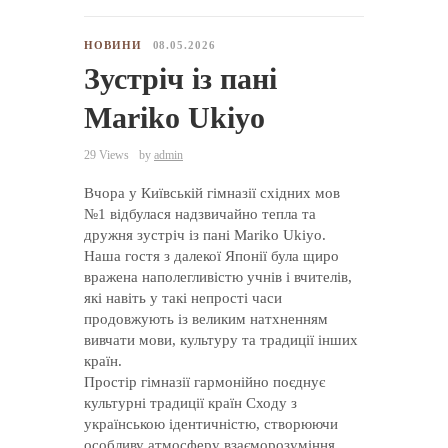
НОВИНИ
08.05.2026
Зустріч із пані
Mariko Ukiyo
29 Views
by
admin
Вчора у Київській гімназії східних мов
№1 відбулася надзвичайно тепла та
дружня зустріч із пані Mariko Ukiyo.
Наша гостя з далекої Японії була щиро
вражена наполегливістю учнів і вчителів,
які навіть у такі непрості часи
продовжують із великим натхненням
вивчати мови, культуру та традиції інших
країн.
Простір гімназії гармонійно поєднує
культурні традиції країн Сходу з
українською ідентичністю, створюючи
особливу атмосферу взаєморозуміння,