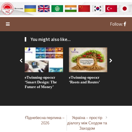
Follow:
You might also like...
eTwinning-проєкт
eTwinning-проєкт
eTwinning
‘Smart Design: The
‘Roots and Routes’
‘Culture De
Future of Money’
Піднебесна перлина –
Україна – простір
2026
діалогу між Сходом та
Заходом