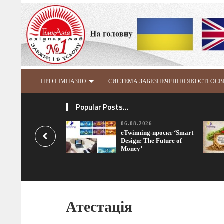
ПРО ГІМНАЗІЮ
СИСТЕМА ЗАБЕЗПЕЧЕННЯ ЯКОСТІ ОСВ
Popular Posts...
06.08.2026
eTwinning-проєкт ‘Smart
Design: The Future of
Money’
Атестація