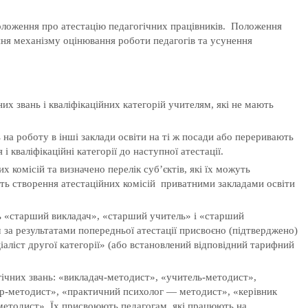
Положення про атестацію педагогічних працівників. Положення
ня механізму оцінювання роботи педагогів та усунення
х звань і кваліфікаційних категорій учителям, які не мають
 на роботу в інші заклади освіти на ті ж посади або переривають
і кваліфікаційні категорії до наступної атестації.
 комісій та визначено перелік субʼєктів, які їх можуть
ть створення атестаційних комісій приватними закладами освіти
ь «старший викладач», «старший учитель» і «старший
 за результатами попередньої атестації присвоєно (підтверджено)
іаліст другої категорії» (або встановлений відповідний тарифний
ічних звань: «викладач-методист», «учитель-методист»,
ор-методист», «практичний психолог — методист», «керівник
етодист». Їх присвоюють педагогам, які працюють на