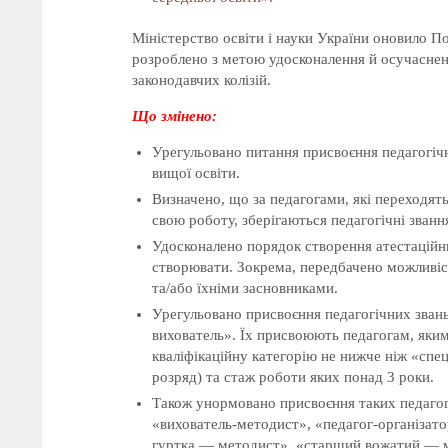
Міністерство освіти і науки України оновило 
розроблено з метою удосконалення й осучаснен
законодавчих колізій.
Що змінено:
Урегульовано питання присвоєння педагогічни
вищої освіти.
Визначено, що за педагогами, які переходять
свою роботу, зберігаються педагогічні звання 
Удосконалено порядок створення атестаційних
створювати. Зокрема, передбачено можливіс
та/або їхніми засновниками.
Урегульовано присвоєння педагогічних зван
вихователь». Їх присвоюють педагогам, яким
кваліфікаційну категорію не нижче ніж «спец
розряд) та стаж роботи яких понад 3 роки.
Також унормовано присвоєння таких педагог
«вихователь-методист», «педагог-організат
гуртка — методист», «старший вожатий — м