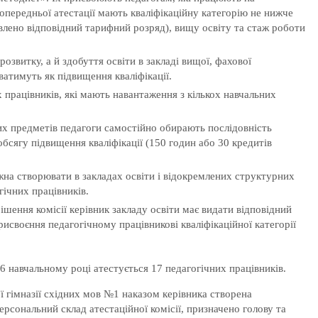
попередньої атестації мають кваліфікаційну категорію не нижче
овлено відповідний тарифний розряд), вищу освіту та стаж роботи
озвитку, а й здобуття освіти в закладі вищої, фахової
ватимуть як підвищення кваліфікації.
 працівників, які мають навантаження з кількох навчальних
них предметів педагоги самостійно обирають послідовність
обсягу підвищення кваліфікації (150 годин або 30 кредитів
ожна створювати в закладах освіти і відокремлених структурних
гічних працівників.
шення комісії керівник закладу освіти має видати відповідний
исвоєння педагогічному працівникові кваліфікаційної категорії
6 навчальному році атестується 17 педагогічних працівників.
ої гімназії східних мов №1 наказом керівника створена
персональний склад атестаційної комісії, призначено голову та