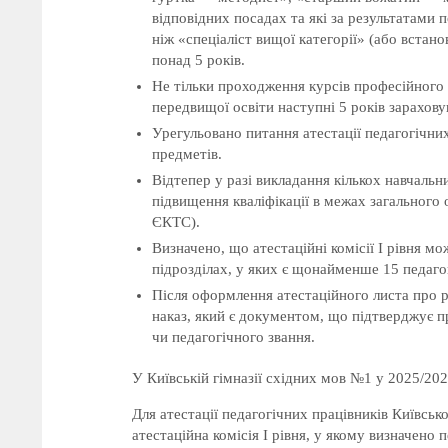
відповідних посадах та які за результатами 
ніж «спеціаліст вищої категорії» (або встан
понад 5 років.
Не тільки проходження курсів професійного р
передвищої освіти наступні 5 років зарахову
Урегульовано питання атестації педагогічних
предметів.
Відтепер у разі викладання кількох навчаль
підвищення кваліфікації в межах загального 
ЄКТС).
Визначено, що атестаційні комісії І рівня м
підрозділах, у яких є щонайменше 15 педаго
Після оформлення атестаційного листа про рі
наказ, який є документом, що підтверджує пр
чи педагогічного звання.
У Київській гімназії східних мов №1 у 2025/202
Для атестації педагогічних працівників Київськ
атестаційна комісія І рівня, у якому визначено 