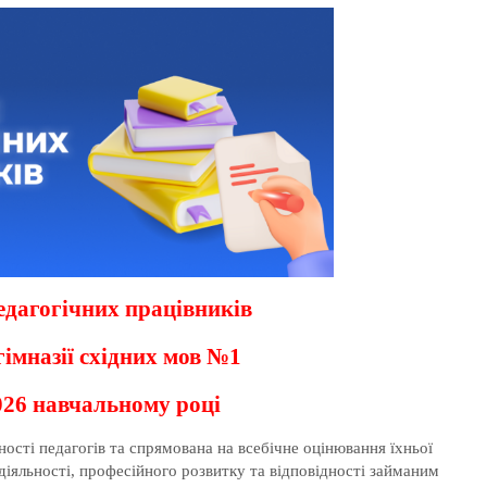
едагогічних працівників
гімназії східних мов №1
026 навчальному році
ості педагогів та спрямована на всебічне оцінювання їхньої
 діяльності, професійного розвитку та відповідності займаним