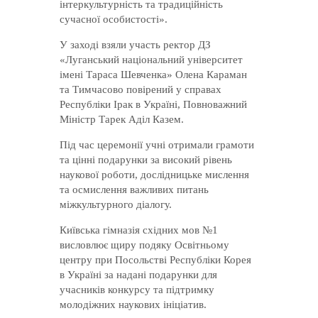
інтеркультурність та традиційність
сучасної особистості».
У заході взяли участь ректор ДЗ
«Луганський національний університет
імені Тараса Шевченка» Олена Караман
та Тимчасово повірений у справах
Республіки Ірак в Україні, Повноважний
Міністр Тарек Аділ Казем.
Під час церемонії учні отримали грамоти
та цінні подарунки за високий рівень
наукової роботи, дослідницьке мислення
та осмислення важливих питань
міжкультурного діалогу.
Київська гімназія східних мов №1
висловлює щиру подяку Освітньому
центру при Посольстві Республіки Корея
в Україні за надані подарунки для
учасників конкурсу та підтримку
молодіжних наукових ініціатив.