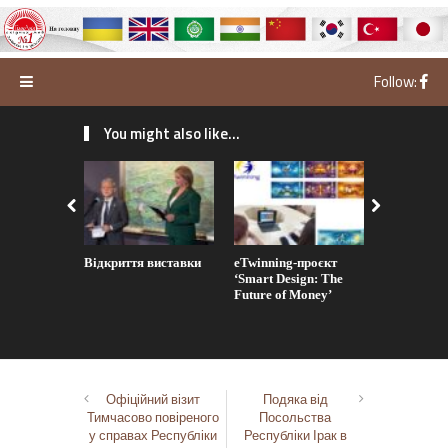
Follow:
You might also like...
Відкриття виставки
eTwinning-проєкт
eTwinning
‘Smart Design: The
‘Roots and
Future of Money’
Офіційний візит
Подяка від
Тимчасово повіреного
Посольства
у справах Республіки
Республіки Ірак в