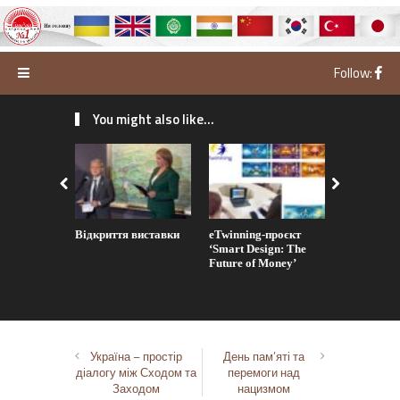
Follow:
You might also like...
Відкриття виставки
eTwinning-проєкт
eTwinning
‘Smart Design: The
‘Roots and
Future of Money’
Україна – простір
День пам’яті та
діалогу між Сходом та
перемоги над
Заходом
нацизмом