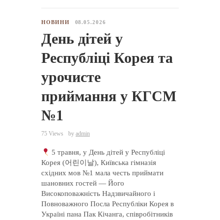
НОВИНИ
08.05.2026
День дітей у
Республіці Корея та
урочисте
приймання у КГСМ
№1
75 Views
by
admin
5 травня, у День дітей у Республіці
Корея (어린이날), Київська гімназія
східних мов №1 мала честь приймати
шановних гостей — Його
Високоповажність Надзвичайного і
Повноважного Посла Республіки Корея в
Україні пана Пак Кічанга, співробітників