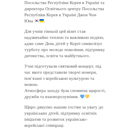
Посольства Республіки Корея в Україні та
директора Освітнього центру Посольства
Республіки Корея в Україні Джон Чон
Юна
.
Для учнів гімназії цей візит став
надзвичайно теплою та важливою подією,
адже саме День дітей у Кореї символізує
турботу про молоде покоління, підтримку
дитинства, освіти та майбутнього.
Учні підготували святковий концерт, під
час якого представили творчі номери,
пов’язані з корейською культурою та
мовою.
Атмосфера заходу була сповнена щирості,
дружби та взаєморозуміння.
Щиро дякуємо нашим гостям за увагу до
українських дітей, підтримку освітніх
ініціатив та розвиток українсько-
корейської співпраці.